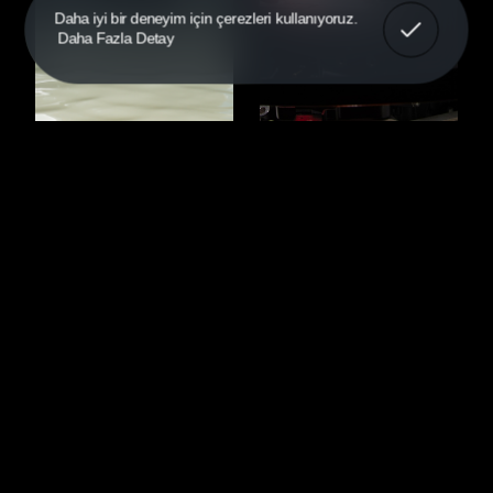
Anladım!
Daha iyi bir deneyim için çerezleri kullanıyoruz.
Daha Fazla Detay
Hadi Konuşalım
Fiyat Listemizi
Hemen Keşfedin
İletişim
Anasayfa
Hakkımızda
+90 (216) 395 22 48
Tarihçe
+90 (546) 527 50 02
Ürünler